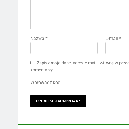
Nazwa
*
E-mail
*
Zapisz moje dane, adres e-mail i witrynę w prz
komentarzy.
Wprowadź kod