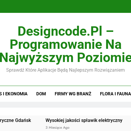
Designcode.pl –
Programowanie Na
Najwyższym Poziomi
Sprawdź Które Aplikacje Będą Najlepszym Rozwiązaniem
S I EKONOMIA
DOM
FIRMY WG BRANŻ
FLORA I FAUNA
dańsk
Wysokiej jakości spławik elektryczny
Doskona
3 Miesiące Ago
3 Miesiąc