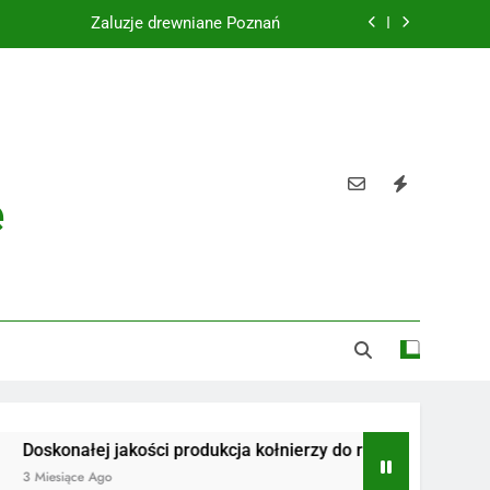
Żaluzje drewniane Poznań
Instalacje elektryczne Gdańsk
Wysokiej jakości spławik elektryczny
Utylizacja odpadów Lublin
e
Żaluzje drewniane Poznań
Instalacje elektryczne Gdańsk
Wysokiej jakości spławik elektryczny
łej jakości produkcja kołnierzy do rur
Radiotelefony
e Ago
3 Miesiące Ago