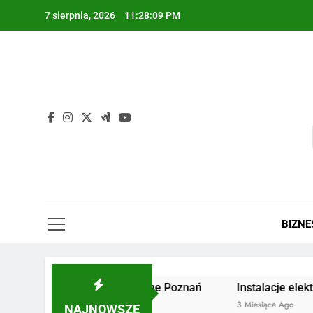
Skip
7 sierpnia, 2026
11:28:10 PM
to
content
BIZNE
Żaluzje drewniane Poznań
Instalacje elektryczne G
2 Miesiące Ago
3 Miesiące Ago
NAJNOWSZE