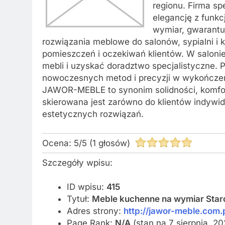
regionu. Firma sp
elegancję z funk
wymiar, gwarantu
rozwiązania meblowe do salonów, sypialni i
pomieszczeń i oczekiwań klientów. W salon
mebli i uzyskać doradztwo specjalistyczne. 
nowoczesnych metod i precyzji w wykończeniu
JAWOR-MEBLE to synonim solidności, komfort
skierowana jest zarówno do klientów indywid
estetycznych rozwiązań.
Ocena:
5
/
5
(
1
głosów)
Szczegóły wpisu:
ID wpisu:
415
Tytuł:
Meble kuchenne na wymiar Star
Adres strony:
http://jawor-meble.com.p
Page Rank:
N/A
(stan na 7 sierpnia, 2