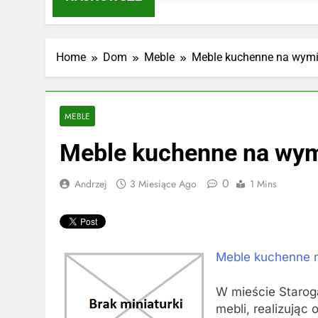
Home
Dom
Meble
Meble kuchenne na wymi
MEBLE
Meble kuchenne na wym
0
Andrzej
3 Miesiące Ago
1 Mins
Meble kuchenne n
W mieście Staro
mebli, realizując