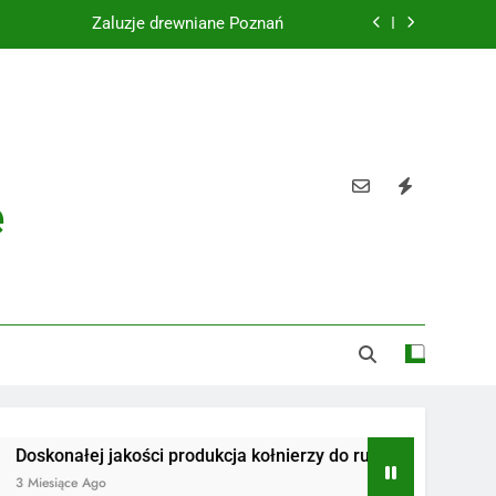
Żaluzje drewniane Poznań
Instalacje elektryczne Gdańsk
Wysokiej jakości spławik elektryczny
Utylizacja odpadów Lublin
e
Żaluzje drewniane Poznań
Instalacje elektryczne Gdańsk
Wysokiej jakości spławik elektryczny
łej jakości produkcja kołnierzy do rur
Radiotelefony
e Ago
3 Miesiące Ago