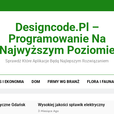
Designcode.pl –
Programowanie Na
Najwyższym Poziomi
Sprawdź Które Aplikacje Będą Najlepszym Rozwiązaniem
S I EKONOMIA
DOM
FIRMY WG BRANŻ
FLORA I FAUNA
ańsk
Wysokiej jakości spławik elektryczny
Doskona
3 Miesiące Ago
3 Miesiąc