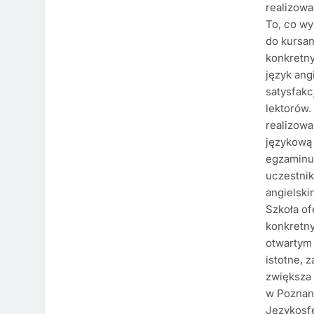
realizowa
To, co wy
do kursan
konkretny
język ang
satysfak
lektorów.
realizowa
językową
egzaminu.
uczestni
angielsk
Szkoła of
konkretny
otwartym 
istotne, 
zwiększa
w Poznani
Językosfe