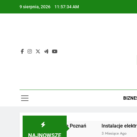
Skip
9 sierpnia, 2026
11:57:35 AM
to
content
BIZNE
Żaluzje drewniane Poznań
Instalacje elektryczne Gd
3 Miesiące Ago
3 Miesiące Ago
NAJNOWSZE