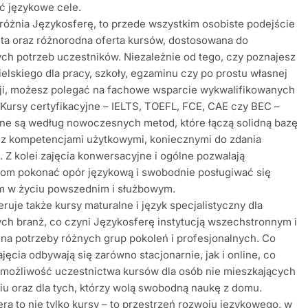
ć językowe cele.
różnia Językosferę, to przede wszystkim osobiste podejście
ta oraz różnorodna oferta kursów, dostosowana do
ch potrzeb uczestników. Niezależnie od tego, czy poznajesz
ielskiego dla pracy, szkoły, egzaminu czy po prostu własnej
cji, możesz polegać na fachowe wsparcie wykwalifikowanych
 Kursy certyfikacyjne – IELTS, TOEFL, FCE, CAE czy BEC –
ne są według nowoczesnych metod, które łączą solidną bazę
 z kompetencjami użytkowymi, koniecznymi do zdania
 Z kolei zajęcia konwersacyjne i ogólne pozwalają
kom pokonać opór językową i swobodnie posługiwać się
im w życiu powszednim i służbowym.
eruje także kursy maturalne i język specjalistyczny dla
ch branż, co czyni Językosferę instytucją wszechstronnym i
na potrzeby różnych grup pokoleń i profesjonalnych. Co
zajęcia odbywają się zarówno stacjonarnie, jak i online, co
 możliwość uczestnictwa kursów dla osób nie mieszkających
u oraz dla tych, którzy wolą swobodną naukę z domu.
ra to nie tylko kursy – to przestrzeń rozwoju językowego, w