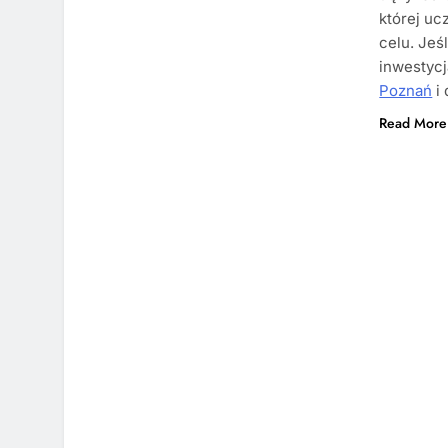
której uc
celu. Jeś
inwestycj
Poznań
i 
Read More