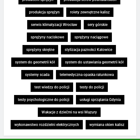
produkcja sprężyn
rolety zewnętrzne kalisz
serwis klimatyzacji Wrocław
sery górskie
sprężyny naciskowe
sprężyny naciągowe
sprężyny skrętne
stylizacja paznokci Katowice
system do geometrii kół
system do ustawiania geometrii kół
systemy scada
telemedyczna opaska ratunkowa
test wiedzy do policji
testy do policji
testy psychologiczne do policji
usługi sprzątania Gdynia
Wakacje z dziećmi na wsi Mazury
wykonawstwo rozdzielni elektrycznych
wymiana okien kalisz