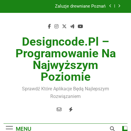
Skip
Żaluzje drewniane Poznań
to
content
Instalacje elektryczne Gdańsk
Wysokiej jakości spławik elektryczny
Designcode.pl –
Utylizacja odpadów Lublin
Programowanie Na
Żaluzje drewniane Poznań
Najwyższym
Instalacje elektryczne Gdańsk
Poziomie
Wysokiej jakości spławik elektryczny
Sprawdź Które Aplikacje Będą Najlepszym
Rozwiązaniem
MENU