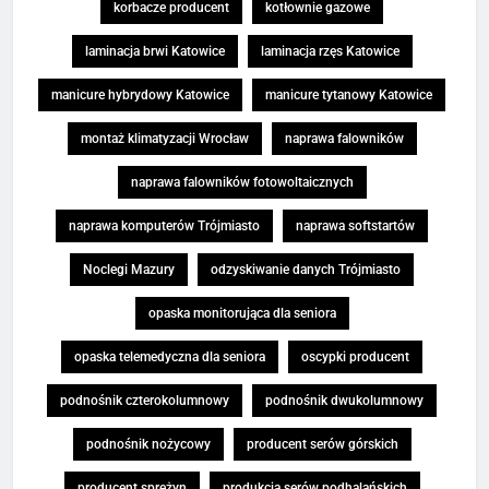
korbacze producent
kotłownie gazowe
laminacja brwi Katowice
laminacja rzęs Katowice
manicure hybrydowy Katowice
manicure tytanowy Katowice
montaż klimatyzacji Wrocław
naprawa falowników
naprawa falowników fotowoltaicznych
naprawa komputerów Trójmiasto
naprawa softstartów
Noclegi Mazury
odzyskiwanie danych Trójmiasto
opaska monitorująca dla seniora
opaska telemedyczna dla seniora
oscypki producent
podnośnik czterokolumnowy
podnośnik dwukolumnowy
podnośnik nożycowy
producent serów górskich
producent sprężyn
produkcja serów podhalańskich