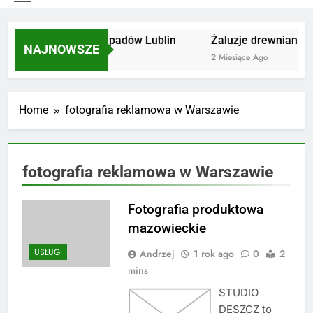
Utylizacja odpadów Lublin
Żaluzje drewniane P
NAJNOWSZE
2 Miesiące Ago
2 Miesiące Ago
Home
fotografia reklamowa w Warszawie
fotografia reklamowa w Warszawie
Fotografia produktowa
mazowieckie
USŁUGI
Andrzej
1 rok ago
0
2
mins
STUDIO
DESZCZ to