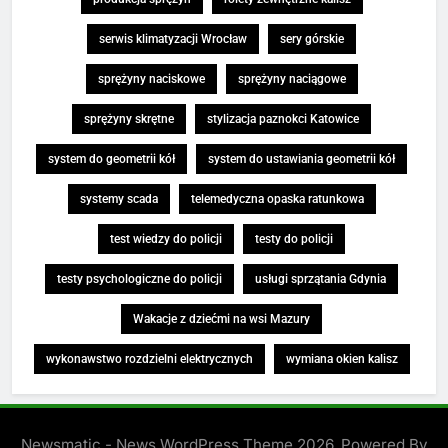
serwis klimatyzacji Wrocław
sery górskie
sprężyny naciskowe
sprężyny naciągowe
sprężyny skrętne
stylizacja paznokci Katowice
system do geometrii kół
system do ustawiania geometrii kół
systemy scada
telemedyczna opaska ratunkowa
test wiedzy do policji
testy do policji
testy psychologiczne do policji
usługi sprzątania Gdynia
Wakacje z dziećmi na wsi Mazury
wykonawstwo rozdzielni elektrycznych
wymiana okien kalisz
Newsmatic - News WordPress Theme 2026. Powered By