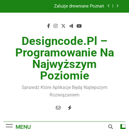
Żaluzje drewniane Poznań
Skip
to
Instalacje elektryczne Gdańsk
content
Wysokiej jakości spławik elektryczny
Designcode.pl –
Utylizacja odpadów Lublin
Programowanie Na
Żaluzje drewniane Poznań
Najwyższym
Instalacje elektryczne Gdańsk
Poziomie
Wysokiej jakości spławik elektryczny
Sprawdź Które Aplikacje Będą Najlepszym
Rozwiązaniem
MENU