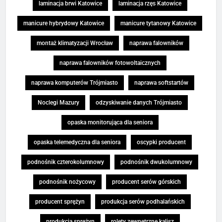
laminacja brwi Katowice
laminacja rzęs Katowice
manicure hybrydowy Katowice
manicure tytanowy Katowice
montaż klimatyzacji Wrocław
naprawa falowników
naprawa falowników fotowoltaicznych
naprawa komputerów Trójmiasto
naprawa softstartów
Noclegi Mazury
odzyskiwanie danych Trójmiasto
opaska monitorująca dla seniora
opaska telemedyczna dla seniora
oscypki producent
podnośnik czterokolumnowy
podnośnik dwukolumnowy
podnośnik nożycowy
producent serów górskich
producent sprężyn
produkcja serów podhalańskich
produkcja sprężyn
rolety zewnętrzne kalisz