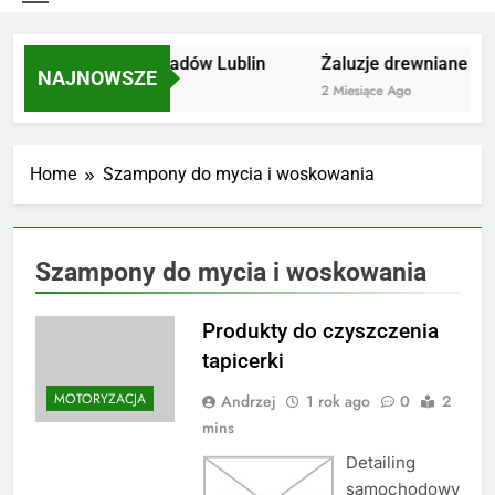
Utylizacja odpadów Lublin
Żaluzje drewniane Poz
NAJNOWSZE
2 Miesiące Ago
2 Miesiące Ago
Home
Szampony do mycia i woskowania
Szampony do mycia i woskowania
Produkty do czyszczenia
tapicerki
MOTORYZACJA
Andrzej
1 rok ago
0
2
mins
Detailing
samochodowy