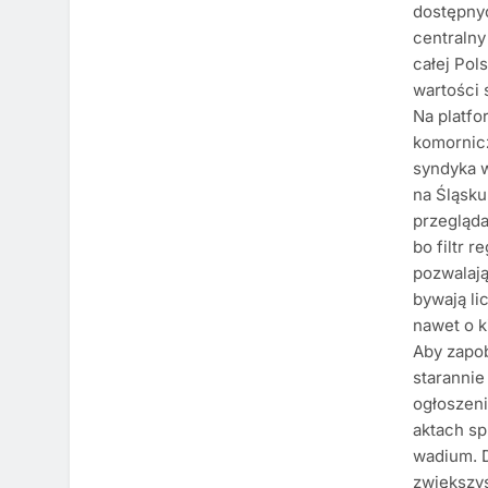
dostępny
centralny
całej Pol
wartości 
Na platfo
komornicz
syndyka w
na Śląsku
przegląda
bo filtr 
pozwalają
bywają li
nawet o k
Aby zapob
starannie
ogłoszen
aktach s
wadium. D
zwiększys