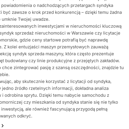
e powiadomienia o nadchodzących przetargach syndyka
 być zawsze o krok przed konkurencją – dzięki temu żadna
e umknie Twojej uwadze.
 zainteresowanych inwestycjami w nieruchomości kluczową
 syndyk sprzedaż nieruchomości w Warszawie czy licytacje
morskie, gdzie ceny startowe potrafią być naprawdę
e. Z kolei entuzjaści maszyn przemysłowych zauważą
ekcję syndyk sprzeda maszyny, która często prezentuje
ęt budowlany czy linie produkcyjne z przejętych zakładów.
o chce zintegrować pasję z szansą oszczędności, znajdzie tu
ebie.
jąc, aby skutecznie korzystać z licytacji od syndyka,
 jedno źródło rzetelnych informacji, dokładna analiza
i odrobina sprytu. Dzięki temu nabycie samochodu z
 komorniczej czy mieszkania od syndyka stanie się nie tylko
 inwestycją, ale również fascynującą przygodą pełną
iwanych odkryć.