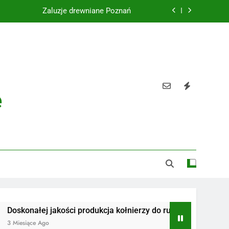
Żaluzje drewniane Poznań
Instalacje elektryczne Gdańsk
Wysokiej jakości spławik elektryczny
Utylizacja odpadów Lublin
e
Żaluzje drewniane Poznań
Instalacje elektryczne Gdańsk
Wysokiej jakości spławik elektryczny
łej jakości produkcja kołnierzy do rur
Radiotelefony
e Ago
3 Miesiące Ago