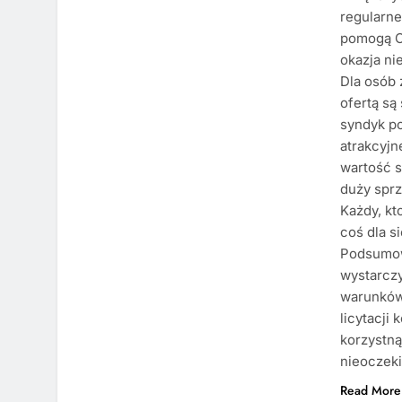
regularn
pomogą Ci
okazja ni
Dla osób
ofertą są
syndyk po
atrakcyjn
wartość s
duży sprz
Każdy, kt
coś dla si
Podsumowu
wystarczy
warunków 
licytacji
korzystną
nieoczek
Read More