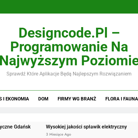
Designcode.pl –
Programowanie Na
Najwyższym Poziomi
Sprawdź Które Aplikacje Będą Najlepszym Rozwiązaniem
S I EKONOMIA
DOM
FIRMY WG BRANŻ
FLORA I FAUNA
ańsk
Wysokiej jakości spławik elektryczny
Doskona
3 Miesiące Ago
3 Miesiąc