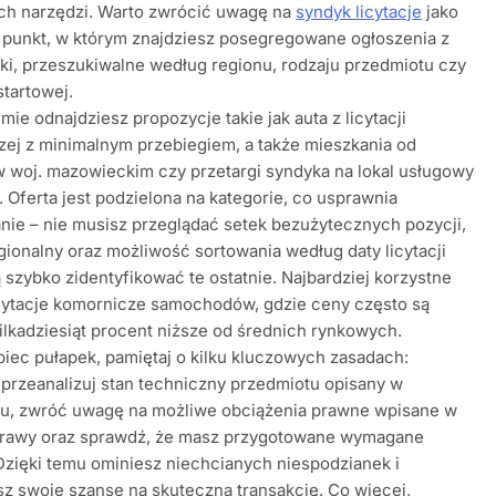
ch narzędzi. Warto zwrócić uwagę na
syndyk licytacje
jako
 punkt, w którym znajdziesz posegregowane ogłoszenia z
ski, przeszukiwalne według regionu, rodzaju przedmiotu czy
startowej.
rmie odnajdziesz propozycje takie jak auta z licytacji
ej z minimalnym przebiegiem, a także mieszkania od
 woj. mazowieckim czy przetargi syndyka na lokal usługowy
. Oferta jest podzielona na kategorie, co usprawnia
nie – nie musisz przeglądać setek bezużytecznych pozycji,
regionalny oraz możliwość sortowania według daty licytacji
 szybko zidentyfikować te ostatnie. Najbardziej korzystne
cytacje komornicze samochodów, gdzie ceny często są
ilkadziesiąt procent niższe od średnich rynkowych.
iec pułapek, pamiętaj o kilku kluczowych zasadach:
 przeanalizuj stan techniczny przedmiotu opisany w
iu, zwróć uwagę na możliwe obciążenia prawne wpisane w
prawy oraz sprawdź, że masz przygotowane wymagane
zięki temu ominiesz niechcianych niespodzianek i
z swoje szanse na skuteczną transakcję. Co więcej,