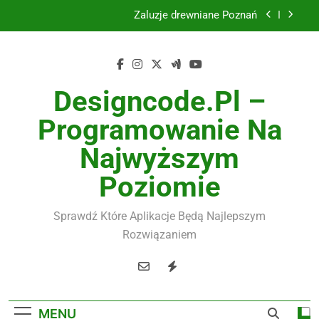
Skip
Żaluzje drewniane Poznań
to
content
Instalacje elektryczne Gdańsk
Wysokiej jakości spławik elektryczny
Designcode.pl –
Utylizacja odpadów Lublin
Programowanie Na
Żaluzje drewniane Poznań
Najwyższym
Instalacje elektryczne Gdańsk
Poziomie
Wysokiej jakości spławik elektryczny
Sprawdź Które Aplikacje Będą Najlepszym
Rozwiązaniem
MENU