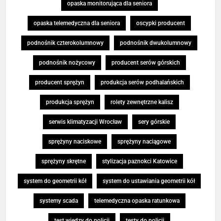
opaska monitorująca dla seniora
opaska telemedyczna dla seniora
oscypki producent
podnośnik czterokolumnowy
podnośnik dwukolumnowy
podnośnik nożycowy
producent serów górskich
producent sprężyn
produkcja serów podhalańskich
produkcja sprężyn
rolety zewnętrzne kalisz
serwis klimatyzacji Wrocław
sery górskie
sprężyny naciskowe
sprężyny naciągowe
sprężyny skrętne
stylizacja paznokci Katowice
system do geometrii kół
system do ustawiania geometrii kół
systemy scada
telemedyczna opaska ratunkowa
test wiedzy do policji
testy do policji