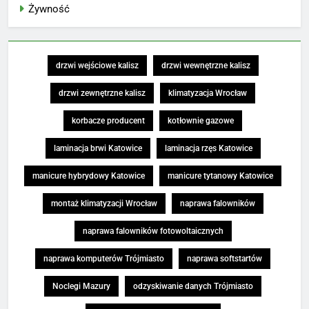
Żywność
drzwi wejściowe kalisz
drzwi wewnętrzne kalisz
drzwi zewnętrzne kalisz
klimatyzacja Wrocław
korbacze producent
kotłownie gazowe
laminacja brwi Katowice
laminacja rzęs Katowice
manicure hybrydowy Katowice
manicure tytanowy Katowice
montaż klimatyzacji Wrocław
naprawa falowników
naprawa falowników fotowoltaicznych
naprawa komputerów Trójmiasto
naprawa softstartów
Noclegi Mazury
odzyskiwanie danych Trójmiasto