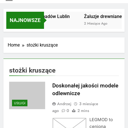
Utylizacja odpadów Lublin
Żaluzje drewniane Po
NAJNOWSZE
2 Miesiące Ago
2 Miesiące Ago
Home
stożki kruszące
stożki kruszące
Doskonałej jakości modele
odlewnicze
USŁUGI
Andrzej
3 miesiące
ago
0
2 mins
LEGMOD to
ceniona