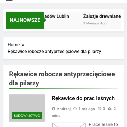
Utylizacja odpadów Lublin
Żaluzje drewniane Poz
NAJNOWSZE
2 Miesiące Ago
3 Miesiące Ago
Home
Rękawice robocze antyprzecięciowe dla pilarzy
Rękawice robocze antyprzecięciowe
dla pilarzy
Rękawice do prac leśnych
Andrzej
1 rok ago
0
2
mins
BUDOWNICTWO
Prace leśne to