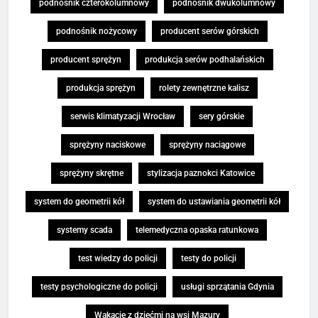
podnośnik czterokolumnowy
podnośnik dwukolumnowy
podnośnik nożycowy
producent serów górskich
producent sprężyn
produkcja serów podhalańskich
produkcja sprężyn
rolety zewnętrzne kalisz
serwis klimatyzacji Wrocław
sery górskie
sprężyny naciskowe
sprężyny naciągowe
sprężyny skrętne
stylizacja paznokci Katowice
system do geometrii kół
system do ustawiania geometrii kół
systemy scada
telemedyczna opaska ratunkowa
test wiedzy do policji
testy do policji
testy psychologiczne do policji
usługi sprzątania Gdynia
Wakacje z dziećmi na wsi Mazury