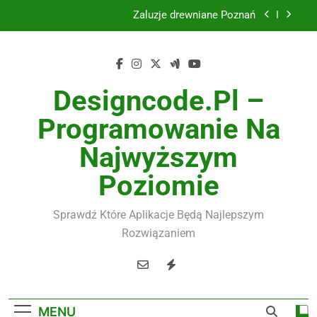
Skip
Żaluzje drewniane Poznań
to
content
Instalacje elektryczne Gdańsk
Wysokiej jakości spławik elektryczny
Designcode.pl –
Utylizacja odpadów Lublin
Programowanie Na
Żaluzje drewniane Poznań
Najwyższym
Instalacje elektryczne Gdańsk
Poziomie
Wysokiej jakości spławik elektryczny
Sprawdź Które Aplikacje Będą Najlepszym
Rozwiązaniem
MENU