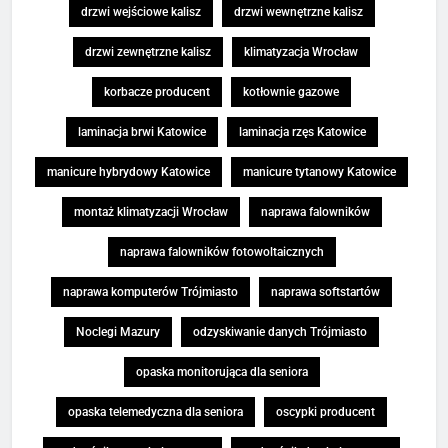
drzwi wejściowe kalisz
drzwi wewnętrzne kalisz
drzwi zewnętrzne kalisz
klimatyzacja Wrocław
korbacze producent
kotłownie gazowe
laminacja brwi Katowice
laminacja rzęs Katowice
manicure hybrydowy Katowice
manicure tytanowy Katowice
montaż klimatyzacji Wrocław
naprawa falowników
naprawa falowników fotowoltaicznych
naprawa komputerów Trójmiasto
naprawa softstartów
Noclegi Mazury
odzyskiwanie danych Trójmiasto
opaska monitorująca dla seniora
opaska telemedyczna dla seniora
oscypki producent