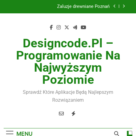
Skip
Żaluzje drewniane Poznań
to
content
Instalacje elektryczne Gdańsk
Wysokiej jakości spławik elektryczny
Designcode.pl –
Utylizacja odpadów Lublin
Programowanie Na
Żaluzje drewniane Poznań
Najwyższym
Instalacje elektryczne Gdańsk
Poziomie
Wysokiej jakości spławik elektryczny
Sprawdź Które Aplikacje Będą Najlepszym
Rozwiązaniem
MENU