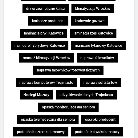
drzwi zewnętrzne kalisz
klimatyzacja Wrocław
korbacze producent
kotłownie gazowe
laminacja brwi Katowice
laminacja rzęs Katowice
manicure hybrydowy Katowice
manicure tytanowy Katowice
montaż klimatyzacji Wrocław
naprawa falowników
naprawa falowników fotowoltaicznych
naprawa komputerów Trójmiasto
naprawa softstartów
Noclegi Mazury
odzyskiwanie danych Trójmiasto
opaska monitorująca dla seniora
opaska telemedyczna dla seniora
oscypki producent
podnośnik czterokolumnowy
podnośnik dwukolumnowy