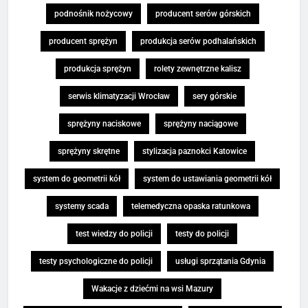
podnośnik nożycowy
producent serów górskich
producent sprężyn
produkcja serów podhalańskich
produkcja sprężyn
rolety zewnętrzne kalisz
serwis klimatyzacji Wrocław
sery górskie
sprężyny naciskowe
sprężyny naciągowe
sprężyny skrętne
stylizacja paznokci Katowice
system do geometrii kół
system do ustawiania geometrii kół
systemy scada
telemedyczna opaska ratunkowa
test wiedzy do policji
testy do policji
testy psychologiczne do policji
usługi sprzątania Gdynia
Wakacje z dziećmi na wsi Mazury