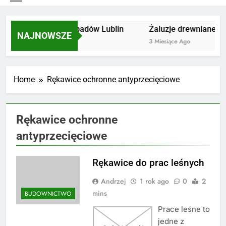
Utylizacja odpadów Lublin
Żaluzje drewniane Po
NAJNOWSZE
2 Miesiące Ago
3 Miesiące Ago
Home
Rękawice ochronne antyprzecięciowe
Rękawice ochronne
antyprzecięciowe
Rękawice do prac leśnych
Andrzej
1 rok ago
0
2
mins
BUDOWNICTWO
Prace leśne to
jedne z