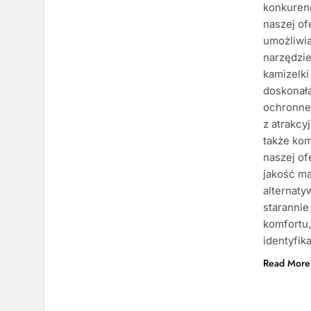
konkurenc
naszej of
umożliwia
narzędzie
kamizelki
doskonałą
ochronnej
z atrakcy
także ko
naszej of
jakość ma
alternaty
starannie
komfortu,
identyfika
Read More