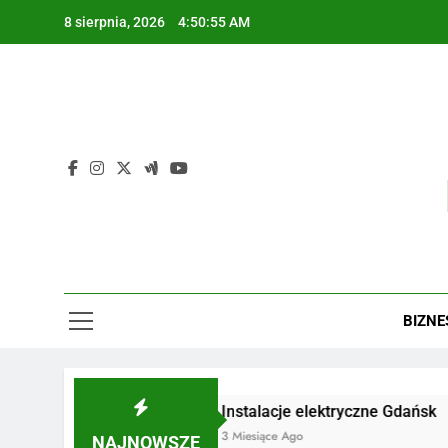
Skip
8 sierpnia, 2026
4:50:56 AM
to
content
BIZNE
rewniane Poznań
Instalacje elektryczne Gdańsk
Wy
go
3 Miesiące Ago
3 
NAJNOWSZE