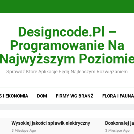
Designcode.pl –
Programowanie Na
Najwyższym Poziomi
Sprawdź Które Aplikacje Będą Najlepszym Rozwiązaniem
S I EKONOMIA
DOM
FIRMY WG BRANŻ
FLORA I FAUNA
sokiej jakości spławik elektryczny
Doskonałej jakości p
Miesiące Ago
3 Miesiące Ago