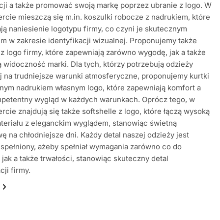
ji a także promować swoją markę poprzez ubranie z logo. W
ercie mieszczą się m.in. koszulki robocze z nadrukiem, które
ją naniesienie logotypu firmy, co czyni je skutecznym
m w zakresie identyfikacji wizualnej. Proponujemy także
 z logo firmy, które zapewniają zarówno wygodę, jak a także
 widoczność marki. Dla tych, którzy potrzebują odzieży
 na trudniejsze warunki atmosferyczne, proponujemy kurtki
jnym nadrukiem własnym logo, które zapewniają komfort a
mpetentny wygląd w każdych warunkach. Oprócz tego, w
ercie znajdują się także softshelle z logo, które łączą wysoką
teriału z eleganckim wyglądem, stanowiąc świetną
wę na chłodniejsze dni. Każdy detal naszej odzieży jest
 spełniony, ażeby spełniał wymagania zarówno co do
 jak a także trwałości, stanowiąc skuteczny detal
cji firmy.