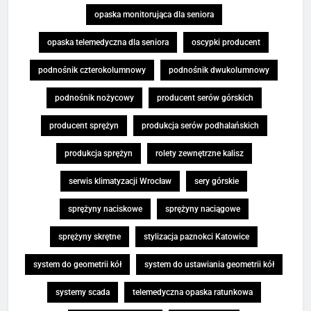
opaska monitorująca dla seniora
opaska telemedyczna dla seniora
oscypki producent
podnośnik czterokolumnowy
podnośnik dwukolumnowy
podnośnik nożycowy
producent serów górskich
producent sprężyn
produkcja serów podhalańskich
produkcja sprężyn
rolety zewnętrzne kalisz
serwis klimatyzacji Wrocław
sery górskie
sprężyny naciskowe
sprężyny naciągowe
sprężyny skrętne
stylizacja paznokci Katowice
system do geometrii kół
system do ustawiania geometrii kół
systemy scada
telemedyczna opaska ratunkowa