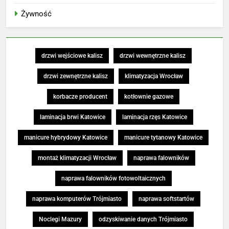
Żywność
drzwi wejściowe kalisz
drzwi wewnętrzne kalisz
drzwi zewnętrzne kalisz
klimatyzacja Wrocław
korbacze producent
kotłownie gazowe
laminacja brwi Katowice
laminacja rzęs Katowice
manicure hybrydowy Katowice
manicure tytanowy Katowice
montaż klimatyzacji Wrocław
naprawa falowników
naprawa falowników fotowoltaicznych
naprawa komputerów Trójmiasto
naprawa softstartów
Noclegi Mazury
odzyskiwanie danych Trójmiasto