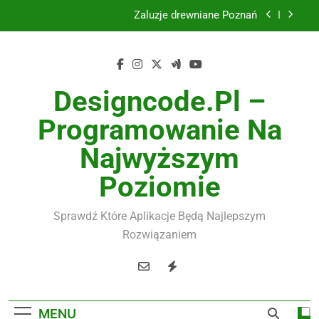
Skip
Żaluzje drewniane Poznań
to
content
Instalacje elektryczne Gdańsk
Wysokiej jakości spławik elektryczny
Designcode.pl –
Utylizacja odpadów Lublin
Programowanie Na
Żaluzje drewniane Poznań
Najwyższym
Instalacje elektryczne Gdańsk
Poziomie
Wysokiej jakości spławik elektryczny
Sprawdź Które Aplikacje Będą Najlepszym
Rozwiązaniem
MENU