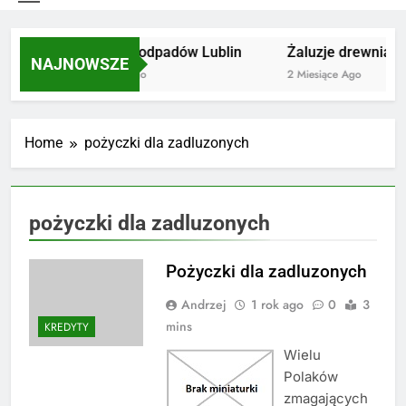
Utylizacja odpadów Lublin
Żaluzje drewniane 
NAJNOWSZE
2 Miesiące Ago
2 Miesiące Ago
Home
pożyczki dla zadluzonych
pożyczki dla zadluzonych
Pożyczki dla zadluzonych
Andrzej
1 rok ago
0
3
mins
KREDYTY
Wielu
Polaków
zmagających