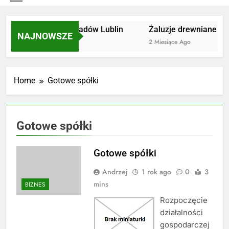
Utylizacja odpadów Lublin
Żaluzje drewniane Poz
NAJNOWSZE
2 Miesiące Ago
2 Miesiące Ago
Home
Gotowe spółki
Gotowe spółki
Gotowe spółki
Andrzej
1 rok ago
0
3
mins
BIZNES
Rozpoczęcie
działalności
gospodarczej