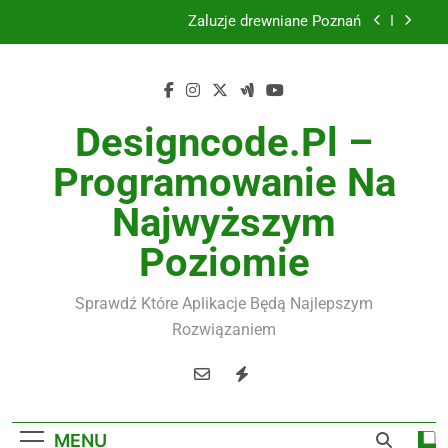
Żaluzje drewniane Poznań
Skip
to
Instalacje elektryczne Gdańsk
content
Wysokiej jakości spławik elektryczny
Designcode.pl –
Utylizacja odpadów Lublin
Programowanie Na
Żaluzje drewniane Poznań
Najwyższym
Instalacje elektryczne Gdańsk
Poziomie
Wysokiej jakości spławik elektryczny
Sprawdź Które Aplikacje Będą Najlepszym
Rozwiązaniem
MENU