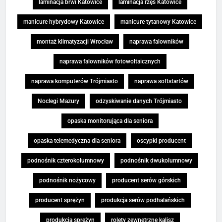
laminacja brwi Katowice
laminacja rzęs Katowice
manicure hybrydowy Katowice
manicure tytanowy Katowice
montaż klimatyzacji Wrocław
naprawa falowników
naprawa falowników fotowoltaicznych
naprawa komputerów Trójmiasto
naprawa softstartów
Noclegi Mazury
odzyskiwanie danych Trójmiasto
opaska monitorująca dla seniora
opaska telemedyczna dla seniora
oscypki producent
podnośnik czterokolumnowy
podnośnik dwukolumnowy
podnośnik nożycowy
producent serów górskich
producent sprężyn
produkcja serów podhalańskich
produkcja sprężyn
rolety zewnętrzne kalisz