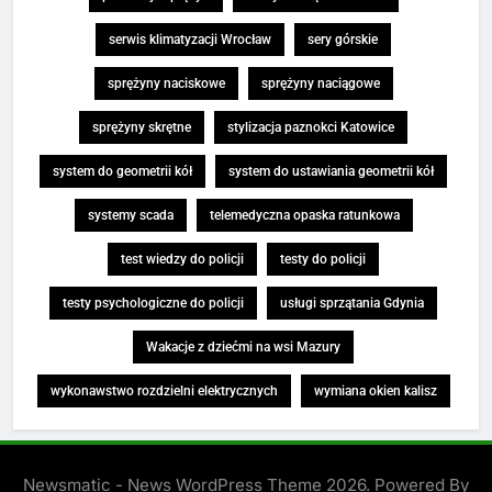
serwis klimatyzacji Wrocław
sery górskie
sprężyny naciskowe
sprężyny naciągowe
sprężyny skrętne
stylizacja paznokci Katowice
system do geometrii kół
system do ustawiania geometrii kół
systemy scada
telemedyczna opaska ratunkowa
test wiedzy do policji
testy do policji
testy psychologiczne do policji
usługi sprzątania Gdynia
Wakacje z dziećmi na wsi Mazury
wykonawstwo rozdzielni elektrycznych
wymiana okien kalisz
Newsmatic - News WordPress Theme 2026. Powered By