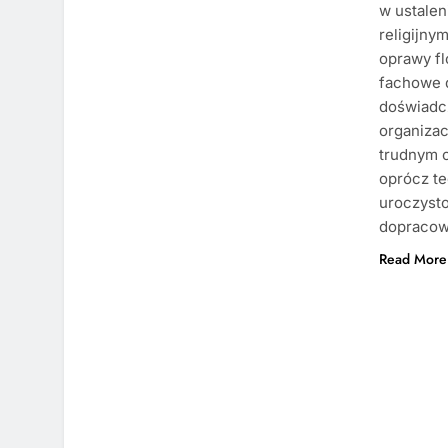
w ustalen
religijny
oprawy fl
fachowe 
doświadc
organizac
trudnym c
oprócz te
uroczysto
dopracow
Read More