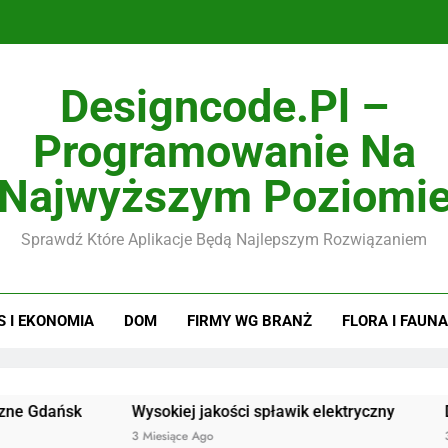
Designcode.pl –
Programowanie Na
Najwyższym Poziomi
Sprawdź Które Aplikacje Będą Najlepszym Rozwiązaniem
S I EKONOMIA
DOM
FIRMY WG BRANŻ
FLORA I FAUNA
sk
Wysokiej jakości spławik elektryczny
Doskonałej
3 Miesiące Ago
3 Miesiące A