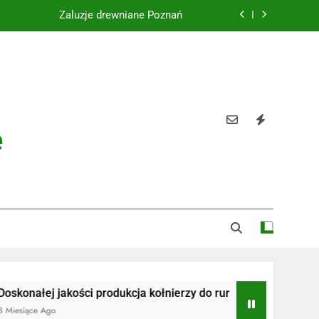
Żaluzje drewniane Poznań
Instalacje elektryczne Gdańsk
Wysokiej jakości spławik elektryczny
Utylizacja odpadów Lublin
e
Żaluzje drewniane Poznań
Instalacje elektryczne Gdańsk
Wysokiej jakości spławik elektryczny
 jakości produkcja kołnierzy do rur
Radiotelefony
go
3 Miesiące Ago