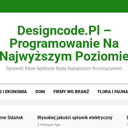
Designcode.pl –
Programowanie Na
Najwyższym Poziomi
Sprawdź Które Aplikacje Będą Najlepszym Rozwiązaniem
S I EKONOMIA
DOM
FIRMY WG BRANŻ
FLORA I FAUNA
sk
Wysokiej jakości spławik elektryczny
Doskonałej
3 Miesiące Ago
3 Miesiące A