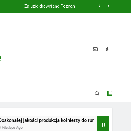
Żaluzje drewniane Poznań
Instalacje elektryczne Gdańsk
Wysokiej jakości spławik elektryczny
Utylizacja odpadów Lublin
e
Żaluzje drewniane Poznań
Instalacje elektryczne Gdańsk
Wysokiej jakości spławik elektryczny
 jakości produkcja kołnierzy do rur
Radiotelefony
go
3 Miesiące Ago