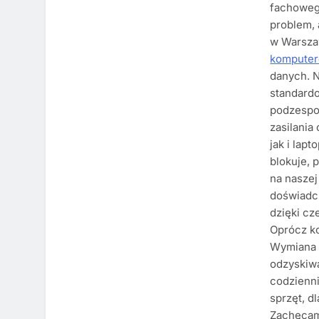
fachowego
problem, 
w Warsza
kompute
danych. N
standard
podzespoł
zasilania
jak i lap
blokuje, 
na naszej
doświadcz
dzięki cz
Oprócz k
Wymiana b
odzyskiwa
codzienni
sprzęt, d
Zachęcam