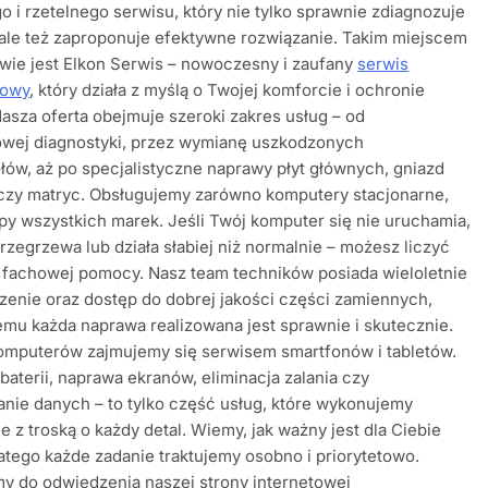
 i rzetelnego serwisu, który nie tylko sprawnie zdiagnozuje
ale też zaproponuje efektywne rozwiązanie. Takim miejscem
wie jest Elkon Serwis – nowoczesny i zaufany
serwis
rowy
, który działa z myślą o Twojej komforcie i ochronie
asza oferta obejmuje szeroki zakres usług – od
owej diagnostyki, przez wymianę uszkodzonych
ów, aż po specjalistyczne naprawy płyt głównych, gniazd
 czy matryc. Obsługujemy zarówno komputery stacjonarne,
topy wszystkich marek. Jeśli Twój komputer się nie uruchamia,
przegrzewa lub działa słabiej niż normalnie – możesz liczyć
 fachowej pomocy. Nasz team techników posiada wieloletnie
enie oraz dostęp do dobrej jakości części zamiennych,
emu każda naprawa realizowana jest sprawnie i skutecznie.
omputerów zajmujemy się serwisem smartfonów i tabletów.
aterii, naprawa ekranów, eliminacja zalania czy
nie danych – to tylko część usług, które wykonujemy
e z troską o każdy detal. Wiemy, jak ważny jest dla Ciebie
latego każde zadanie traktujemy osobno i priorytetowo.
y do odwiedzenia naszej strony internetowej