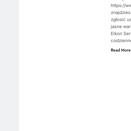
https://
znajdzies
zgłosić u
jasne war
Elkon Ser
codzienn
Read More