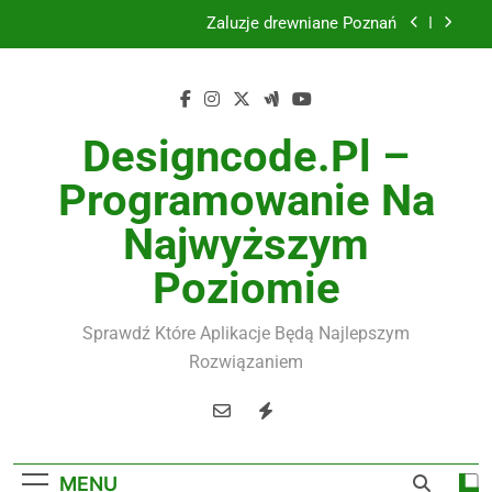
Skip
Żaluzje drewniane Poznań
to
content
Instalacje elektryczne Gdańsk
Wysokiej jakości spławik elektryczny
Designcode.pl –
Utylizacja odpadów Lublin
Programowanie Na
Żaluzje drewniane Poznań
Najwyższym
Instalacje elektryczne Gdańsk
Poziomie
Wysokiej jakości spławik elektryczny
Sprawdź Które Aplikacje Będą Najlepszym
Rozwiązaniem
MENU