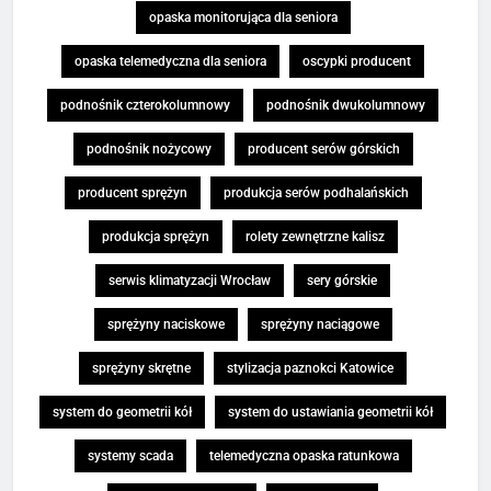
opaska monitorująca dla seniora
opaska telemedyczna dla seniora
oscypki producent
podnośnik czterokolumnowy
podnośnik dwukolumnowy
podnośnik nożycowy
producent serów górskich
producent sprężyn
produkcja serów podhalańskich
produkcja sprężyn
rolety zewnętrzne kalisz
serwis klimatyzacji Wrocław
sery górskie
sprężyny naciskowe
sprężyny naciągowe
sprężyny skrętne
stylizacja paznokci Katowice
system do geometrii kół
system do ustawiania geometrii kół
systemy scada
telemedyczna opaska ratunkowa