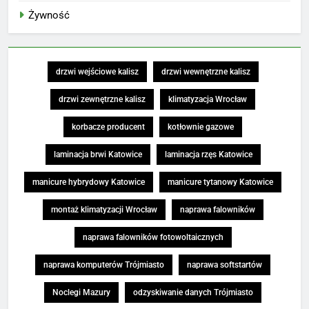
Żywność
drzwi wejściowe kalisz
drzwi wewnętrzne kalisz
drzwi zewnętrzne kalisz
klimatyzacja Wrocław
korbacze producent
kotłownie gazowe
laminacja brwi Katowice
laminacja rzęs Katowice
manicure hybrydowy Katowice
manicure tytanowy Katowice
montaż klimatyzacji Wrocław
naprawa falowników
naprawa falowników fotowoltaicznych
naprawa komputerów Trójmiasto
naprawa softstartów
Noclegi Mazury
odzyskiwanie danych Trójmiasto