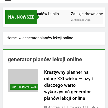
Utylizacja odpadów Lublin
Żaluzje drewniane Po
NAJNOWSZE
2 Miesiące Ago
2 Miesiące Ago
Home
generator planów lekcji online
generator planów lekcji online
Kreatywny planner na
miarę XXI wieku — czyli
dlaczego warto
OPROGRAMOWANIE
wykorzystać generator
planów lekcji online
Andrzej
1 rok ago
0
2