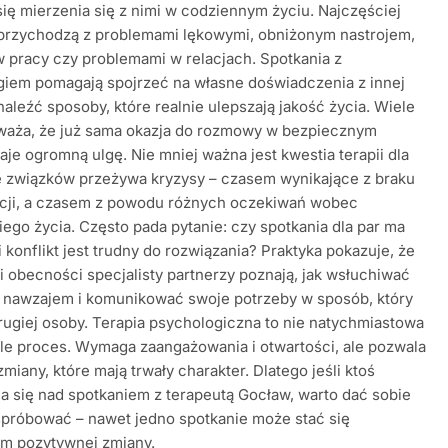
ię mierzenia się z nimi w codziennym życiu. Najczęściej
 przychodzą z problemami lękowymi, obniżonym nastrojem,
 pracy czy problemami w relacjach. Spotkania z
giem pomagają spojrzeć na własne doświadczenia z innej
znaleźć sposoby, które realnie ulepszają jakość życia. Wiele
waża, że już sama okazja do rozmowy w bezpiecznym
aje ogromną ulgę. Nie mniej ważna jest kwestia terapii dla
e związków przeżywa kryzysy – czasem wynikające z braku
cji, a czasem z powodu różnych oczekiwań wobec
iego życia. Często pada pytanie: czy spotkania dla par ma
li konflikt jest trudny do rozwiązania? Praktyka pokazuje, że
ki obecności specjalisty partnerzy poznają, jak wsłuchiwać
e nawzajem i komunikować swoje potrzeby w sposób, który
drugiej osoby. Terapia psychologiczna to nie natychmiastowa
le proces. Wymaga zaangażowania i otwartości, ale pozwala
miany, które mają trwały charakter. Dlatego jeśli ktoś
a się nad spotkaniem z terapeutą Gocław, warto dać sobie
spróbować – nawet jedno spotkanie może stać się
em pozytywnej zmiany.