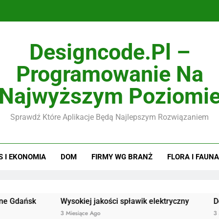
Designcode.pl –
Programowanie Na
Najwyższym Poziomi
Sprawdź Które Aplikacje Będą Najlepszym Rozwiązaniem
S I EKONOMIA
DOM
FIRMY WG BRANŻ
FLORA I FAUNA
Wysokiej jakości spławik elektryczny
Doskonałej 
3 Miesiące Ago
3 Miesiące Ago