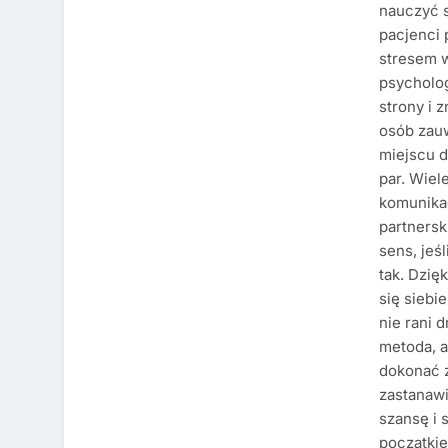
nauczyć s
pacjenci
stresem w
psycholo
strony i 
osób zau
miejscu d
par. Wiel
komunika
partnersk
sens, jeś
tak. Dzię
się siebi
nie rani 
metoda, a
dokonać z
zastanawi
szansę i 
początki