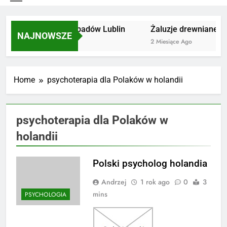
Utylizacja odpadów Lublin
Żaluzje drewniane Po
NAJNOWSZE
2 Miesiące Ago
2 Miesiące Ago
Home
psychoterapia dla Polaków w holandii
psychoterapia dla Polaków w
holandii
Polski psycholog holandia
Andrzej
1 rok ago
0
3
mins
PSYCHOLOGIA