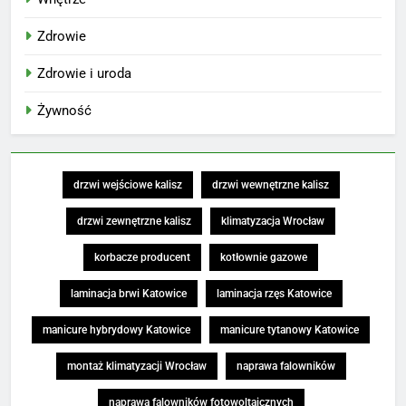
Zdrowie
Zdrowie i uroda
Żywność
drzwi wejściowe kalisz
drzwi wewnętrzne kalisz
drzwi zewnętrzne kalisz
klimatyzacja Wrocław
korbacze producent
kotłownie gazowe
laminacja brwi Katowice
laminacja rzęs Katowice
manicure hybrydowy Katowice
manicure tytanowy Katowice
montaż klimatyzacji Wrocław
naprawa falowników
naprawa falowników fotowoltaicznych