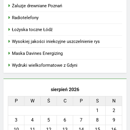
Żaluzje drewniane Poznań
Radiotelefony
Łożyska toczne Łódź
Wysokiej jakości iniekcyjne uszczelnienie rys
Maska Davines Energizing
Wydruki wielkoformatowe z Gdyni
sierpień 2026
P
W
Ś
C
P
S
N
1
2
3
4
5
6
7
8
9
10
11
12
13
14
15
16