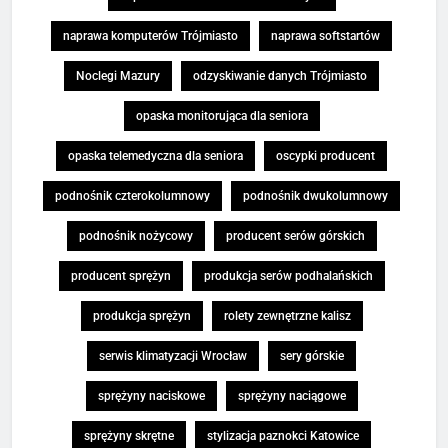
naprawa komputerów Trójmiasto
naprawa softstartów
Noclegi Mazury
odzyskiwanie danych Trójmiasto
opaska monitorująca dla seniora
opaska telemedyczna dla seniora
oscypki producent
podnośnik czterokolumnowy
podnośnik dwukolumnowy
podnośnik nożycowy
producent serów górskich
producent sprężyn
produkcja serów podhalańskich
produkcja sprężyn
rolety zewnętrzne kalisz
serwis klimatyzacji Wrocław
sery górskie
sprężyny naciskowe
sprężyny naciągowe
sprężyny skrętne
stylizacja paznokci Katowice