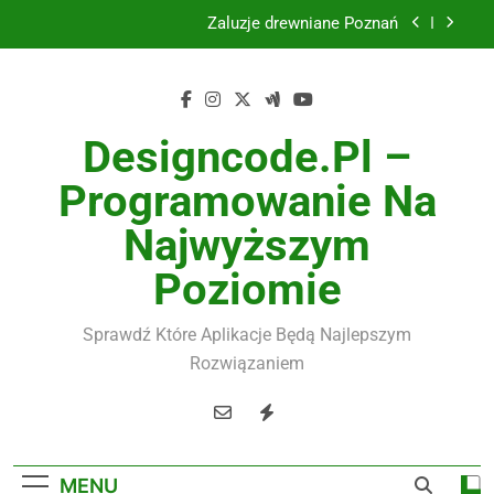
Skip
Żaluzje drewniane Poznań
to
content
Instalacje elektryczne Gdańsk
Wysokiej jakości spławik elektryczny
Designcode.pl –
Utylizacja odpadów Lublin
Programowanie Na
Żaluzje drewniane Poznań
Najwyższym
Instalacje elektryczne Gdańsk
Poziomie
Wysokiej jakości spławik elektryczny
Sprawdź Które Aplikacje Będą Najlepszym
Rozwiązaniem
MENU