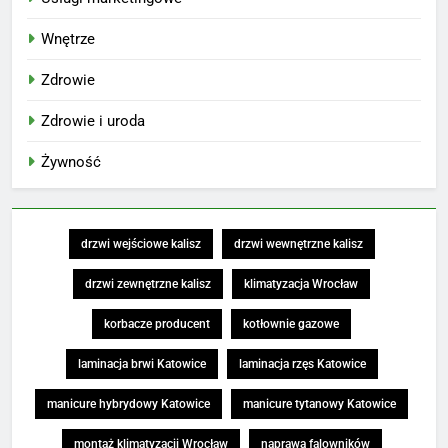
Wnętrze
Zdrowie
Zdrowie i uroda
Żywność
drzwi wejściowe kalisz
drzwi wewnętrzne kalisz
drzwi zewnętrzne kalisz
klimatyzacja Wrocław
korbacze producent
kotłownie gazowe
laminacja brwi Katowice
laminacja rzęs Katowice
manicure hybrydowy Katowice
manicure tytanowy Katowice
montaż klimatyzacji Wrocław
naprawa falowników