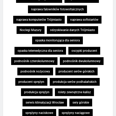
naprawa falowników fotowoltaicznych
naprawa komputerów Trójmiasto
naprawa softstartów
Noclegi Mazury
odzyskiwanie danych Trójmiasto
opaska monitorująca dla seniora
opaska telemedyczna dla seniora
oscypki producent
podnośnik czterokolumnowy
podnośnik dwukolumnowy
podnośnik nożycowy
producent serów górskich
producent sprężyn
produkcja serów podhalańskich
produkcja sprężyn
rolety zewnętrzne kalisz
serwis klimatyzacji Wrocław
sery górskie
sprężyny naciskowe
sprężyny naciągowe