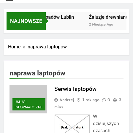
Utylizacja odpadów Lublin
Żaluzje drewniane Po
NAJNOWSZE
2 Miesiące Ago
2 Miesiące Ago
Home
naprawa laptopów
naprawa laptopów
Serwis laptopów
Andrzej
1 rok ago
0
3
USŁUGI
mins
INFORMATYCZNE
W
dzisiejszych
czasach