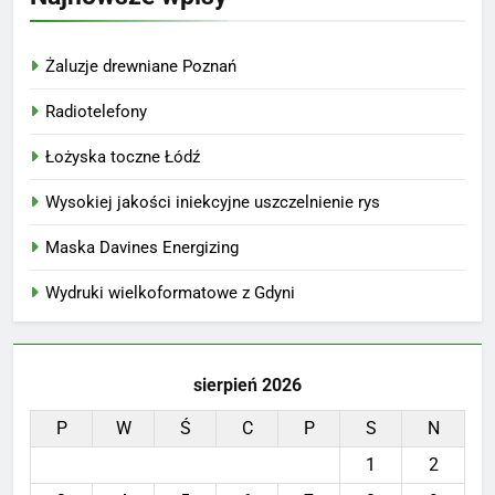
Żaluzje drewniane Poznań
Radiotelefony
Łożyska toczne Łódź
Wysokiej jakości iniekcyjne uszczelnienie rys
Maska Davines Energizing
Wydruki wielkoformatowe z Gdyni
sierpień 2026
P
W
Ś
C
P
S
N
1
2