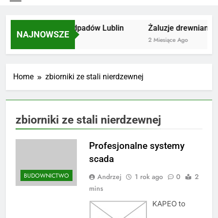
Utylizacja odpadów Lublin
Żaluzje drewniane P
NAJNOWSZE
2 Miesiące Ago
2 Miesiące Ago
Home
zbiorniki ze stali nierdzewnej
zbiorniki ze stali nierdzewnej
Profesjonalne systemy
scada
BUDOWNICTWO
Andrzej
1 rok ago
0
2
mins
KAPEO to