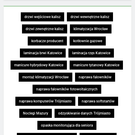
drzwi wejściowe kalisz
drzwi wewnętrzne kalisz
drzwi zewnętrzne kalisz
klimatyzacja Wrocław
korbacze producent
kotłownie gazowe
laminacja brwi Katowice
laminacja rzęs Katowice
manicure hybrydowy Katowice
manicure tytanowy Katowice
montaż klimatyzacji Wrocław
naprawa falowników
naprawa falowników fotowoltaicznych
naprawa komputerów Trójmiasto
naprawa softstartów
Noclegi Mazury
odzyskiwanie danych Trójmiasto
opaska monitorująca dla seniora