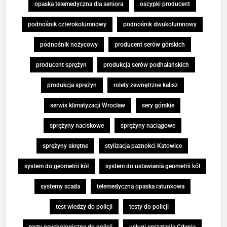
opaska telemedyczna dla seniora
oscypki producent
podnośnik czterokolumnowy
podnośnik dwukolumnowy
podnośnik nożycowy
producent serów górskich
producent sprężyn
produkcja serów podhalańskich
produkcja sprężyn
rolety zewnętrzne kalisz
serwis klimatyzacji Wrocław
sery górskie
sprężyny naciskowe
sprężyny naciągowe
sprężyny skrętne
stylizacja paznokci Katowice
system do geometrii kół
system do ustawiania geometrii kół
systemy scada
telemedyczna opaska ratunkowa
test wiedzy do policji
testy do policji
testy psychologiczne do policji
usługi sprzątania Gdynia