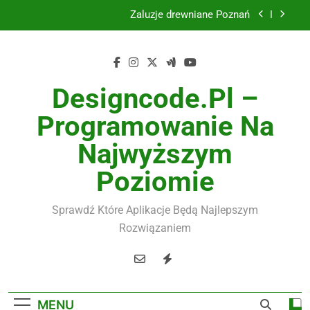
Skip
Żaluzje drewniane Poznań
to
content
Instalacje elektryczne Gdańsk
Wysokiej jakości spławik elektryczny
Designcode.pl –
Utylizacja odpadów Lublin
Programowanie Na
Żaluzje drewniane Poznań
Najwyższym
Instalacje elektryczne Gdańsk
Poziomie
Wysokiej jakości spławik elektryczny
Sprawdź Które Aplikacje Będą Najlepszym
Rozwiązaniem
MENU