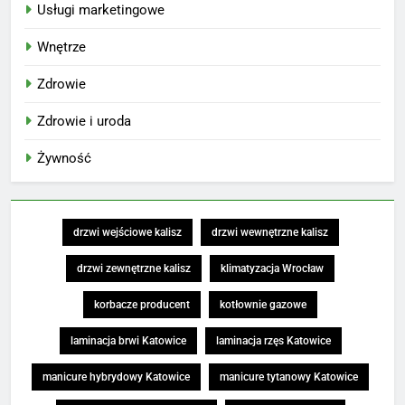
Usługi marketingowe
Wnętrze
Zdrowie
Zdrowie i uroda
Żywność
drzwi wejściowe kalisz
drzwi wewnętrzne kalisz
drzwi zewnętrzne kalisz
klimatyzacja Wrocław
korbacze producent
kotłownie gazowe
laminacja brwi Katowice
laminacja rzęs Katowice
manicure hybrydowy Katowice
manicure tytanowy Katowice