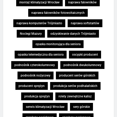
montaż klimatyzacji Wrocław
naprawa falowników
naprawa falowników fotowoltaicznych
naprawa komputerów Trójmiasto
naprawa softstartów
Noclegi Mazury
odzyskiwanie danych Trójmiasto
opaska monitorująca dla seniora
opaska telemedyczna dla seniora
oscypki producent
podnośnik czterokolumnowy
podnośnik dwukolumnowy
podnośnik nożycowy
producent serów górskich
producent sprężyn
produkcja serów podhalańskich
produkcja sprężyn
rolety zewnętrzne kalisz
serwis klimatyzacji Wrocław
sery górskie