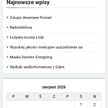
Najnowsze wpisy
Żaluzje drewniane Poznań
Radiotelefony
Łożyska toczne Łódź
Wysokiej jakości iniekcyjne uszczelnienie rys
Maska Davines Energizing
Wydruki wielkoformatowe z Gdyni
sierpień 2026
P
W
Ś
C
P
S
N
1
2