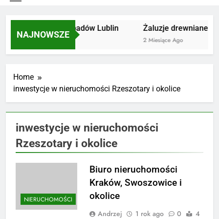
Utylizacja odpadów Lublin
Żaluzje drewniane Poz
NAJNOWSZE
2 Miesiące Ago
2 Miesiące Ago
Home
inwestycje w nieruchomości Rzeszotary i okolice
inwestycje w nieruchomości
Rzeszotary i okolice
Biuro nieruchomości
Kraków, Swoszowice i
okolice
NIERUCHOMOŚCI
Andrzej
1 rok ago
0
4