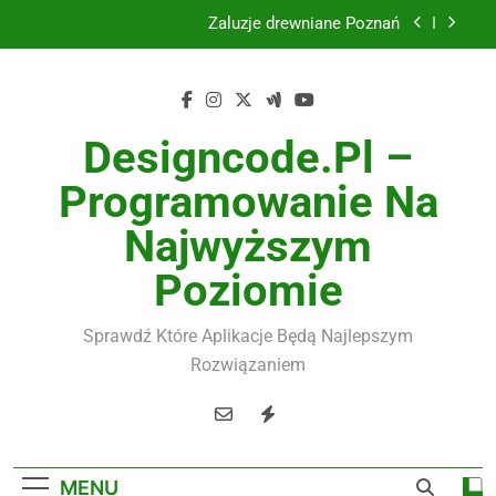
Skip
Żaluzje drewniane Poznań
to
Instalacje elektryczne Gdańsk
content
Wysokiej jakości spławik elektryczny
Designcode.pl –
Utylizacja odpadów Lublin
Programowanie Na
Żaluzje drewniane Poznań
Najwyższym
Instalacje elektryczne Gdańsk
Poziomie
Wysokiej jakości spławik elektryczny
Sprawdź Które Aplikacje Będą Najlepszym
Rozwiązaniem
MENU