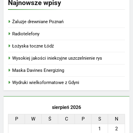
Najnowsze wpisy
Żaluzje drewniane Poznań
Radiotelefony
Łożyska toczne Łódź
Wysokiej jakości iniekcyjne uszczelnienie rys
Maska Davines Energizing
Wydruki wielkoformatowe z Gdyni
sierpień 2026
P
W
Ś
C
P
S
N
1
2