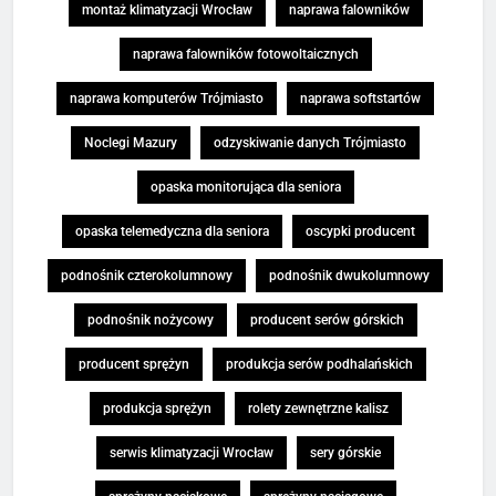
montaż klimatyzacji Wrocław
naprawa falowników
naprawa falowników fotowoltaicznych
naprawa komputerów Trójmiasto
naprawa softstartów
Noclegi Mazury
odzyskiwanie danych Trójmiasto
opaska monitorująca dla seniora
opaska telemedyczna dla seniora
oscypki producent
podnośnik czterokolumnowy
podnośnik dwukolumnowy
podnośnik nożycowy
producent serów górskich
producent sprężyn
produkcja serów podhalańskich
produkcja sprężyn
rolety zewnętrzne kalisz
serwis klimatyzacji Wrocław
sery górskie