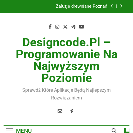
Skip
Żaluzje drewniane Poznań
to
content
Instalacje elektryczne Gdańsk
Wysokiej jakości spławik elektryczny
Designcode.pl –
Utylizacja odpadów Lublin
Programowanie Na
Żaluzje drewniane Poznań
Najwyższym
Instalacje elektryczne Gdańsk
Poziomie
Wysokiej jakości spławik elektryczny
Sprawdź Które Aplikacje Będą Najlepszym
Rozwiązaniem
MENU