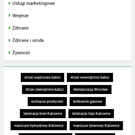
Usługi marketingowe
Wnętrze
Zdrowie
Zdrowie i uroda
Żywność
drzwi wejściowe kalisz
drzwi wewnętrzne kalisz
drzwi zewnętrzne kalisz
klimatyzacja Wrocław
korbacze producent
kotłownie gazowe
laminacja brwi Katowice
laminacja rzęs Katowice
manicure hybrydowy Katowice
manicure tytanowy Katowice