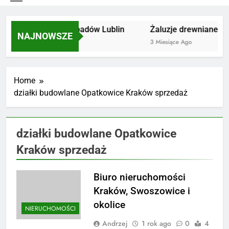
Utylizacja odpadów Lublin
Żaluzje drewniane Poz
NAJNOWSZE
2 Miesiące Ago
3 Miesiące Ago
Home
działki budowlane Opatkowice Kraków sprzedaż
działki budowlane Opatkowice
Kraków sprzedaż
Biuro nieruchomości
Kraków, Swoszowice i
okolice
NIERUCHOMOŚCI
Andrzej
1 rok ago
0
4